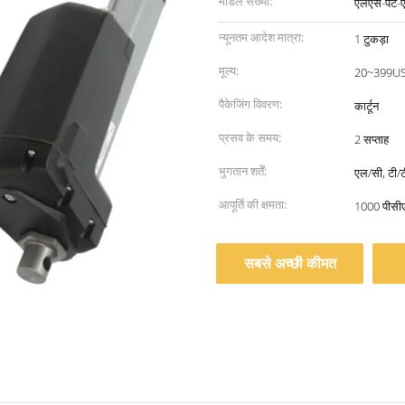
मॉडल संख्या:
एलएस-पैट-
न्यूनतम आदेश मात्रा:
1 टुकड़ा
मूल्य:
20~399U
पैकेजिंग विवरण:
कार्टून
प्रसव के समय:
2 सप्ताह
भुगतान शर्तें:
एल/सी, टी/टी
आपूर्ति की क्षमता:
1000 पीसी
सबसे अच्छी कीमत