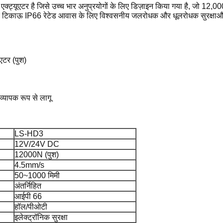
क एक्ट्यूएटर है जिसे उच्च भार अनुप्रयोगों के लिए डिज़ाइन किया गया है, जो
क टिकाऊ IP66 रेटेड आवास के लिए विश्वसनीय जलरोधक और धूलरोधक सुरक्षाऔद्योग
एटर (पुश)
व्यापक रूप से लागू
LS-HD3
12V/24V DC
12000N (पुश)
4.5mm/s
50~1000 मिमी
अंतर्निहित
आईपी 66
हॉल/पीओटी
इलेक्ट्रॉनिक सुरक्षा