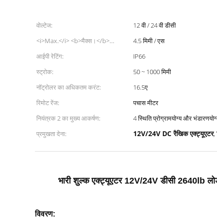
वोल्टेज:
12 वी / 24 वी डीसी
<i>Max.</i> <b>मैक्स।</b>
4.5 मिमी / एस
<i>speed at max.</i>
आईपी रेटिंग:
IP66
<b>अधिकतम गति</b> <i>load</i>
स्ट्रोक:
50 ~ 1000 मिमी
<b>भार</b>:
नॉट्रोलर का अधिकतम करंट:
16.5ए
रिमोट रेंज:
पचास मीटर
नियंत्रक 2 का मुख्य आकर्षण:
4 स्थिति प्रोग्रामयोग्य और भंडारणयोग
12V/24V DC रैखिक एक्ट्यूएटर
प्रमुखता देना:
,
भारी शुल्क एक्ट्यूएटर 12V/24V डीसी 2640lb लोड
विवरण: