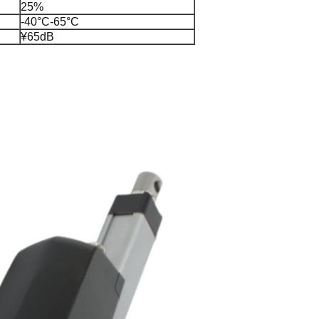
25%
-40°C-65°C
¥65dB