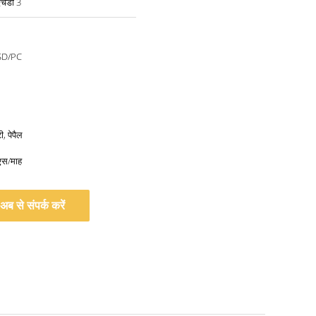
एचडी 3
SD/PC
, पेपैल
एस/माह
अब से संपर्क करें