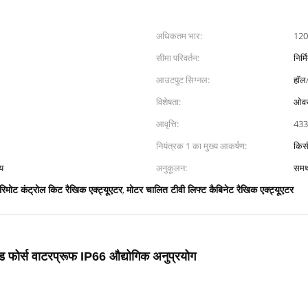
अधिकतम भार:
120
सीमा परिवर्तन:
निर्मि
आउटपुट सिग्नल:
हॉल
विशेषता:
ओवरल
आवृत्ति:
433.
नियंत्रक 1 का मुख्य आकर्षण:
किसी
्य
अनुकूलन:
समर
रिमोट कंट्रोल किट रैखिक एक्ट्यूएटर
मोटर चालित टीवी लिफ्ट कैबिनेट रैखिक एक्ट्यूएटर
,
 फोर्स वाटरप्रूफ IP66 औद्योगिक अनुप्रयोग