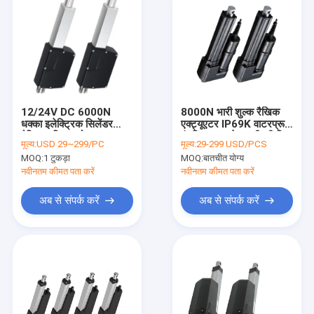
12/24V DC 6000N
8000N भारी शुल्क रैखिक
धक्का इलेक्ट्रिक सिलेंडर
एक्ट्यूएटर IP69K वाटरप्रूफ
रैखिक गति जलरोधक IP66
इंडस्ट्रियल ग्रेड मशीनरी किट
मूल्य:
USD 29~299/PC
मूल्य:
29-299 USD/PCS
25-600mm
MOQ:
1 टुकड़ा
MOQ:
बातचीत योग्य
नवीनतम कीमत पता करें
नवीनतम कीमत पता करें
अब से संपर्क करें
अब से संपर्क करें
घर
उत्पादों
हमारे बारे में