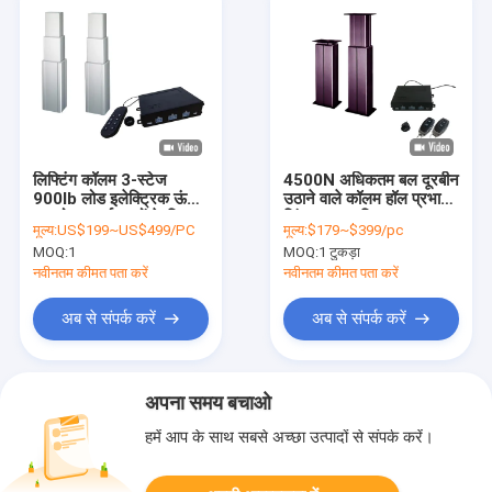
लिफ्टिंग कॉलम 3-स्टेज
4500N अधिकतम बल दूरबीन
900lb लोड इलेक्ट्रिक ऊंचाई
उठाने वाले कॉलम हॉल प्रभाव
समायोज्य कार्यस्थलों के लिए
सिंक्रनाइज़्ड सिस्टम 24V
मूल्य:
US$199~US$499/PC
मूल्य:
$179~$399/pc
DC
MOQ:
1
MOQ:
1 टुकड़ा
नवीनतम कीमत पता करें
नवीनतम कीमत पता करें
अब से संपर्क करें
अब से संपर्क करें
अपना समय बचाओ
हमें आप के साथ सबसे अच्छा उत्पादों से संपर्क करें।