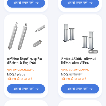
अब से संपर्क करें
अब से संपर्क करें
वाणिज्यिक खिड़की प्राकृतिक
2 स्टेज 4500N शक्तिशाली
वेंटिलेशन के लिए IP66
लिफ्टिंग कॉलम लीनियर
ट्यूबलर रैखिक एक्ट्यूएटर
टेलीस्कोपिक एक्चुएटर्स 24V
मूल्य:
19~299USD/PC
मूल्य:
USD 29~299/PC
3000N
डीसी
MOQ:
1 piece
MOQ:
बातचीत योग्य
नवीनतम कीमत पता करें
नवीनतम कीमत पता करें
अब से संपर्क करें
अब से संपर्क करें