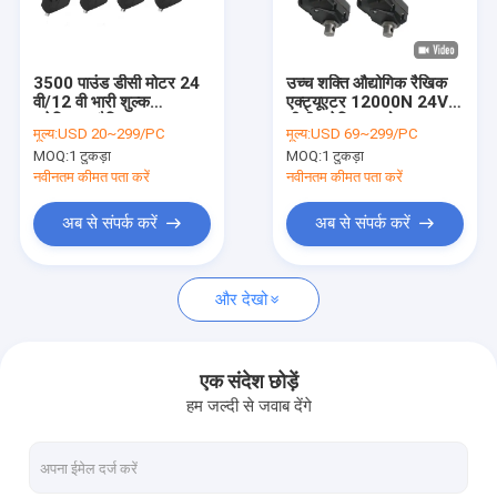
कारखाना भ्रमण
गुणवत्ता नियंत्रण
3500 पाउंड डीसी मोटर 24
उच्च शक्ति औद्योगिक रैखिक
वी/12 वी भारी शुल्क
एक्ट्यूएटर 12000N 24V
संपर्क करें
इलेक्ट्रिक रैखिक एक्ट्यूएटर
डीसी इलेक्ट्रिक मोटर IP66
मूल्य:
USD 20~299/PC
मूल्य:
USD 69~299/PC
MOQ:
1 टुकड़ा
MOQ:
1 टुकड़ा
समाचार
नवीनतम कीमत पता करें
नवीनतम कीमत पता करें
एक उद्धरण की विनती करे
अब से संपर्क करें
अब से संपर्क करें
और देखो
रैखिक एक्ट्यूएटर नियंत्रक
इलेक्ट्रिक लीनियर एक्चुएटर्स
एक संदेश छोड़ें
हम जल्दी से जवाब देंगे
हैवी ड्यूटी लीनियर एक्चुएटर्स
लिफ्टिंग कॉलम एक्ट्यूएटर