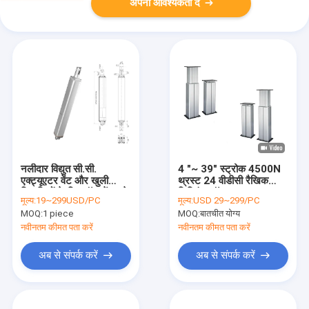
अपनी आवश्यकता दें
नलीदार विद्युत सी.सी.
4 "~ 39" स्ट्रोक 4500N
एक्ट्यूएटर वेंट और खुली
थ्रस्ट 24 वीडीसी रैखिक
खिड़कियों के लिए हॉल सेंसर के
लिफ्टिंग कॉलम एक्ट्यूएटर
मूल्य:
19~299USD/PC
मूल्य:
USD 29~299/PC
साथ
MOQ:
1 piece
MOQ:
बातचीत योग्य
नवीनतम कीमत पता करें
नवीनतम कीमत पता करें
अब से संपर्क करें
अब से संपर्क करें