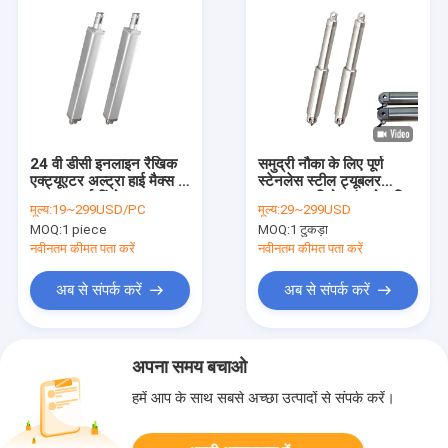
24 वी डीसी इनलाइन रैखिक
समुद्री नौका के लिए पूर्ण
एक्ट्यूएटर अल्ट्रा हाई मैक्स के
स्टेनलेस स्टील ट्यूबलर
साथ। स्मार्ट विंडो
एक्ट्यूएटर रिमोट कंट्रोल किट
मूल्य:
19~299USD/PC
मूल्य:
29~299USD
स्काईलाइट्स के लिए गति
MOQ:
1 piece
MOQ:
1 टुकड़ा
नवीनतम कीमत पता करें
नवीनतम कीमत पता करें
अब से संपर्क करें
अब से संपर्क करें
अपना समय बचाओ
हमें आप के साथ सबसे अच्छा उत्पादों से संपर्क करें।