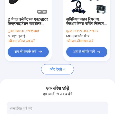
कारखाना भ्रमण
गुणवत्ता नियंत्रण
2 चैनल इलेक्ट्रिक एक्ट्यूएटर
वाणिज्यिक वाहन रियर व्यू
सिंक्रनाइज़ेशन कंट्रोलर
बैकअप कैमरा पार्किंग सिस्टम 7
संपर्क करें
पोजीशनल 12V कंट्रोल बॉक्स
"मॉनिटर . के साथ
मूल्य:
USD20~299/Unit
मूल्य:
19-199 USD/PCS
MOQ:
1 इकाई
MOQ:
बातचीत योग्य
समाचार
नवीनतम कीमत पता करें
नवीनतम कीमत पता करें
एक उद्धरण की विनती करे
अब से संपर्क करें
अब से संपर्क करें
और देखो
रैखिक एक्ट्यूएटर नियंत्रक
इलेक्ट्रिक लीनियर एक्चुएटर्स
एक संदेश छोड़ें
हम जल्दी से जवाब देंगे
हैवी ड्यूटी लीनियर एक्चुएटर्स
लिफ्टिंग कॉलम एक्ट्यूएटर