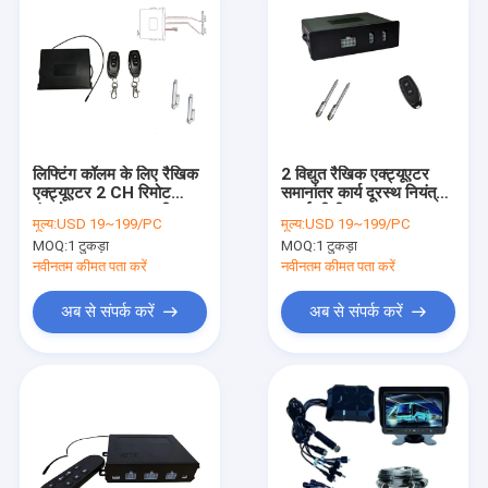
लिफ्टिंग कॉलम के लिए रैखिक
2 विद्युत रैखिक एक्ट्यूएटर
एक्ट्यूएटर 2 CH रिमोट
समानांतर कार्य दूरस्थ नियंत्रण
कंट्रोलर DC12V भारी
इकाई डीसी 12V
मूल्य:
USD 19~199/PC
मूल्य:
USD 19~199/PC
एक्ट्यूएटर
433.92MHz
MOQ:
1 टुकड़ा
MOQ:
1 टुकड़ा
नवीनतम कीमत पता करें
नवीनतम कीमत पता करें
अब से संपर्क करें
अब से संपर्क करें
घर
उत्पादों
हमारे बारे में