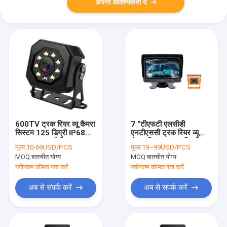
अपनी आवश्यकता दें
600TV ट्रक रियर व्यू कैमरा
7 "टीएफटी एलसीडी
सिस्टम 125 डिग्री IP68
एनटीएससी ट्रक रियर व्यू
वाटरप्रूफ एलईडी लाइट्स
कैमरा सिस्टम 120 डिग्री
मूल्य:
10-69USD/PCS
मूल्य:
19~99USD/PCS
व्यूइंग एंगल
MOQ:
बातचीत योग्य
MOQ:
बातचीत योग्य
नवीनतम कीमत पता करें
नवीनतम कीमत पता करें
अब से संपर्क करें
अब से संपर्क करें