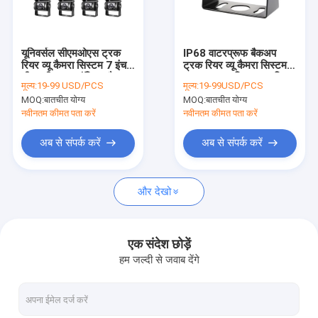
कारखाना भ्रमण
गुणवत्ता नियंत्रण
यूनिवर्सल सीएमओएस ट्रक
IP68 वाटरप्रूफ बैकअप
रियर व्यू कैमरा सिस्टम 7 इंच
ट्रक रियर व्यू कैमरा सिस्टम
संपर्क करें
टीएफटी कलर मॉनिटर बैकअप
18 IR LED विथ नाइट विजन
मूल्य:
19-99 USD/PCS
मूल्य:
19-99USD/PCS
कैमरा
MOQ:
बातचीत योग्य
MOQ:
बातचीत योग्य
समाचार
नवीनतम कीमत पता करें
नवीनतम कीमत पता करें
एक उद्धरण की विनती करे
अब से संपर्क करें
अब से संपर्क करें
और देखो
रैखिक एक्ट्यूएटर नियंत्रक
इलेक्ट्रिक लीनियर एक्चुएटर्स
एक संदेश छोड़ें
हम जल्दी से जवाब देंगे
हैवी ड्यूटी लीनियर एक्चुएटर्स
लिफ्टिंग कॉलम एक्ट्यूएटर