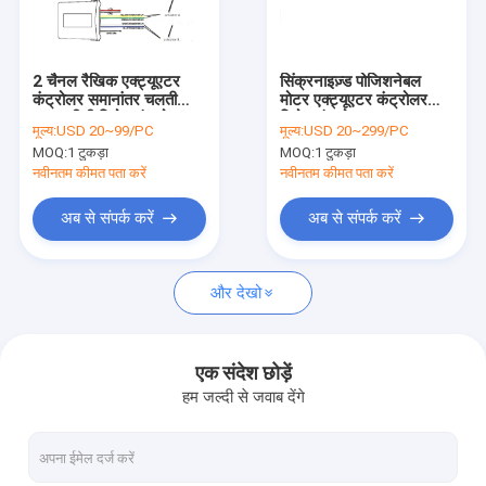
कारखाना भ्रमण
गुणवत्ता नियंत्रण
2 चैनल रैखिक एक्ट्यूएटर
सिंक्रनाइज़्ड पोजिशनेबल
कंट्रोलर समानांतर चलती
मोटर एक्ट्यूएटर कंट्रोलर
संपर्क करें
12V डीसी रिमोट कंट्रोल
रिमोट कंट्रोल
मूल्य:
USD 20~99/PC
मूल्य:
USD 20~299/PC
सिस्टम
12V~28VDC
MOQ:
1 टुकड़ा
MOQ:
1 टुकड़ा
समाचार
नवीनतम कीमत पता करें
नवीनतम कीमत पता करें
एक उद्धरण की विनती करे
अब से संपर्क करें
अब से संपर्क करें
और देखो
रैखिक एक्ट्यूएटर नियंत्रक
इलेक्ट्रिक लीनियर एक्चुएटर्स
एक संदेश छोड़ें
हम जल्दी से जवाब देंगे
हैवी ड्यूटी लीनियर एक्चुएटर्स
लिफ्टिंग कॉलम एक्ट्यूएटर