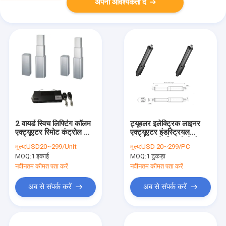
अपनी आवश्यकता दें
2 वायर्ड स्विच लिफ्टिंग कॉलम
ट्यूबलर इलेक्ट्रिक लाइनर
एक्ट्यूएटर रिमोट कंट्रोल किट
एक्ट्यूएटर इंडस्ट्रियल
4 चैनल 25A 12~28V
ऑटोमेशन के लिए डीसी मोटर
मूल्य:
USD20~299/Unit
मूल्य:
USD 20~299/PC
4500N IP69K
MOQ:
1 इकाई
MOQ:
1 टुकड़ा
नवीनतम कीमत पता करें
नवीनतम कीमत पता करें
अब से संपर्क करें
अब से संपर्क करें