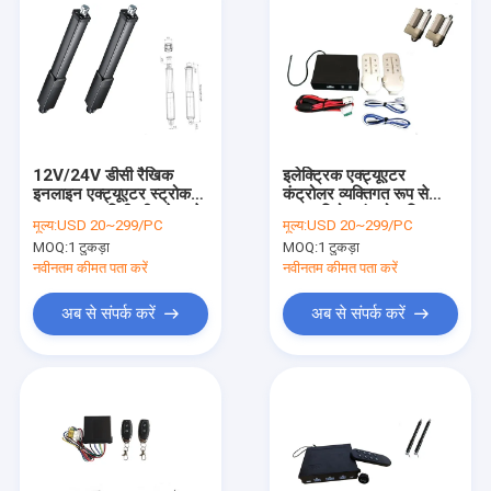
12V/24V डीसी रैखिक
इलेक्ट्रिक एक्ट्यूएटर
इनलाइन एक्ट्यूएटर स्ट्रोक
कंट्रोलर व्यक्तिगत रूप से
20~1000 मिमी व्हीलचेयर के
2CH रिमोट कंट्रोल सिस्टम
मूल्य:
USD 20~299/PC
मूल्य:
USD 20~299/PC
लिए
12V 30A
MOQ:
1 टुकड़ा
MOQ:
1 टुकड़ा
नवीनतम कीमत पता करें
नवीनतम कीमत पता करें
अब से संपर्क करें
अब से संपर्क करें
घर
उत्पादों
हमारे बारे में