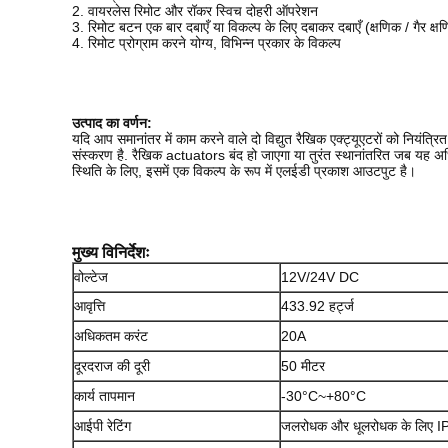
2. वायरलेस रिमोट और रॉकर स्विच दोहरी ऑपरेशन
3. रिमोट बटन एक बार दबाएँ या विकल्प के लिए दबाकर दबाएँ (क्षणिक / गैर क्ष
4. रिमोट प्रोग्राम करने योग्य, विभिन्न प्रकार के विकल्प
उत्पाद का वर्णन:
यदि आप समानांतर में काम करने वाले दो विद्युत रैखिक एक्ट्यूएटरों को नियं
संस्करण है. रैखिक actuators बंद हो जाएगा या तुरंत स्थानांतरित जब यह अधि
स्थिति के लिए, इसमें एक विकल्प के रूप में एलईडी प्रकाश आउटपुट है।
मुख्य विनिर्देशः
वोल्टेज
12V/24V DC
आवृत्ति
433.92 हर्ट्ज
अधिकतम करंट
20A
दूरदराज की दूरी
50 मीटर
कार्य तापमान
-30°C~+80°C
आईपी रेटिंग
जलरोधक और धूलरोधक के लिए I