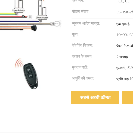
प्रमाणन:
FCC, CE
मॉडल संख्या:
LS-RSK-2
न्यूनतम आदेश मात्रा:
एक इकाई
मूल्य:
19~99US
पैकेजिंग विवरण:
पेपर गिफ्ट ब
प्रसव के समय:
2 सप्ताह
भुगतान शर्तें:
एल/सी, टी/टी
आपूर्ति की क्षमता:
प्रति माह 
सबसे अच्छी कीमत