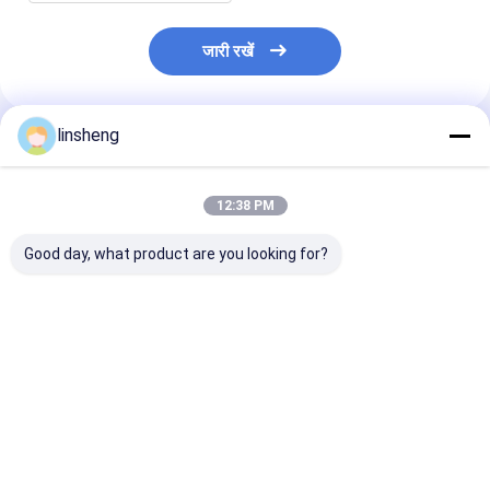
जारी रखें
linsheng
अनुशंसित उत्पाद
12:38 PM
Good day, what product are you looking for?
रिमोट के साथ 12 वी कार
वॉयस स्पीकिंग व्हीकल
OEM वाहन सुरक्षा अ
कीलेस एंट्री सिस्टम टीएस
सिक्योरिटी अलार्म सिस्टम
सिस्टम 433MHz 
16949 सायरन आउटपुट
प्लास्टिक और हार्डवेयर
IP66 मोटरबाइक एंटी
अलार्म
सबसे अच्छी कीमत
सबसे अच्छी कीमत
सबसे अच्छी 