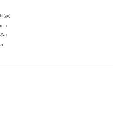
N (पुश)
5mm
सेंसर
ाल