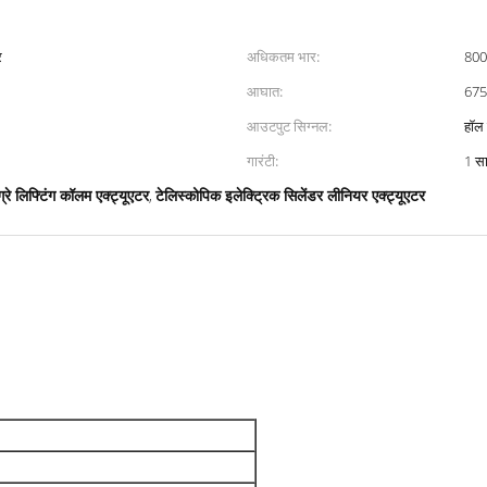
र
अधिकतम भार:
800
आघात:
67
आउटपुट सिग्नल:
हॉल 
गारंटी:
1 स
ग्रे लिफ्टिंग कॉलम एक्ट्यूएटर
टेलिस्कोपिक इलेक्ट्रिक सिलेंडर लीनियर एक्ट्यूएटर
,