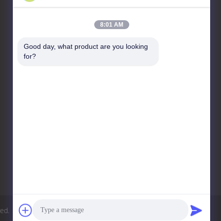
8:01 AM
हमसे संपर्क करें
Good day, what product are you looking 
for?
LINSHENG INTERNATIONAL
ENTERPRISE CO., LTD
नंबर 1, हांगबाफांग औद्योगिक पार्क,
शिजी रोड, गुआनचोंग, शिजी, पैनयू
जिला, (511450) गुआंगज़ौ, चीन
86-20-39165268
info@linsheng-
auto.com
ved.
गोपनीयता नीति
साइटमैप
मोबाइल साइट