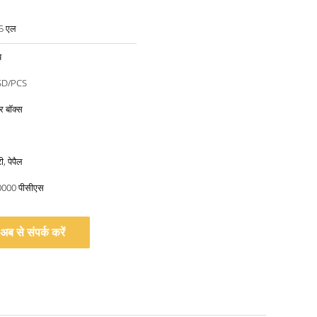
-5 एल
य
SD/PCS
 बॉक्स
, पेपैल
10000 पीसीएस
अब से संपर्क करें