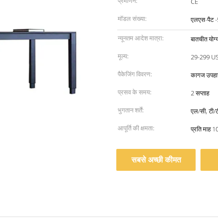
प्रमाणन:
CE
मॉडल संख्या:
एलएस-पैट 
न्यूनतम आदेश मात्रा:
बातचीत योग्
मूल्य:
29-299 U
पैकेजिंग विवरण:
कागज उपहार
प्रसव के समय:
2 सप्ताह
भुगतान शर्तें:
एल/सी, टी/टी
आपूर्ति की क्षमता:
प्रति माह 
सबसे अच्छी कीमत