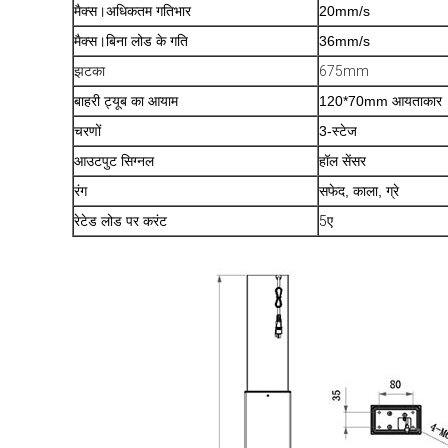
मैक्स।अधिकतम गतिभार
20mm/s
मैक्स।बिना लोड के गति
36mm/s
झटका
675mm
बाहरी ट्यूब का आयाम
120*70mm आयताकार
चरणों
3-स्टेज
आउटपुट सिग्नल
हॉल सेंसर
रंग
सफेद, काला, ग्रे
रेटेड लोड पर करंट
5ए