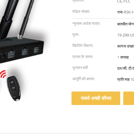
प्रमाणन:
CE, FCC
मॉडल संख्या:
रास-RSK-
न्यूनतम आदेश मात्रा:
बातचीत योग्
मूल्य:
19-299 U
पैकेजिंग विवरण:
कागज उपहार 
प्रसव के समय:
1 सप्ताह
भुगतान शर्तें:
एल/सी, टी/टी
आपूर्ति की क्षमता:
प्रति माह 
सबसे अच्छी कीमत