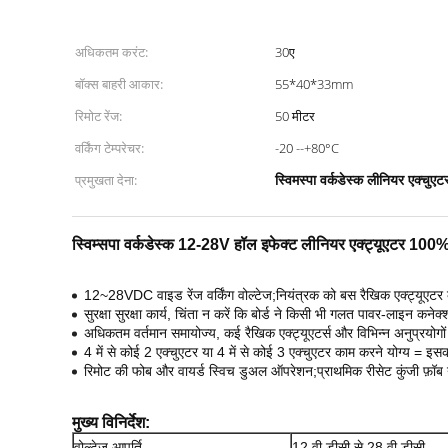
अधिकतम करंट:
30ए
बॉक्स बाहरी आकार:
55*40*33mm
रिमोट रेंज:
50 मीटर
वर्किंग टेम्परेचर:
-20 --+80°C
स्विमस्पा वर्कडेस्क लीनियर एक्चुएट
प्रमुखता देना:
स्विम्सपा वर्कडेस्क 12-28V हॉल इफेक्ट लीनियर एक्ट्यूएटर 100% स
12~28VDC वाइड रेंज वर्किंग वोल्टेज;नियंत्रक को बस रैखिक एक्ट्यूएट
सुरक्षा सुरक्षा कार्य, चिंता न करें कि बोर्ड ने किसी भी गलत पावर-लाइन कन
अधिकतम वर्तमान समायोज्य, कई रैखिक एक्ट्यूएटर्स और विभिन्न अनुप्रयोगों 
4 में से कोई 2 एक्चुएटर या 4 में से कोई 3 एक्चुएटर काम करने योग्य = इस
रिमोट की फोब और वायर्ड स्विच डुअल ऑपरेशन;प्राथमिक रीसेट कुंजी फ़ॉब या 
मुख्य विनिर्देश:
वोल्टेज आपूर्ति
12 वी डीसी से 28 वी डीसी