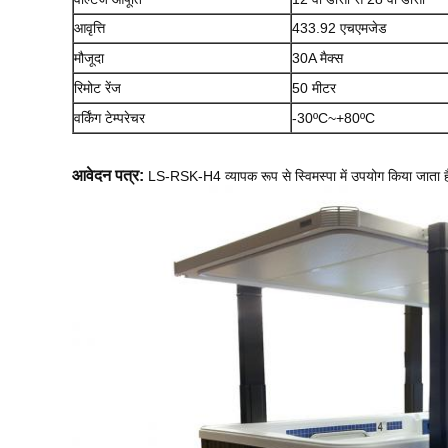
आवृत्ति
433.92 एचएमजेड
मौजूदा
30A मैक्स
रिमोट रेंज
50 मीटर
वर्किंग टेम्परेचर
-30ºC~+80ºC
आवेदन पत्र:
LS-RSK-H4 व्यापक रूप से स्विमस्पा में उपयोग किया जाता ह