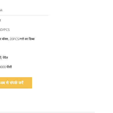
H4
य
SD/PCS
बॉक्स, 20PCS/गत्ते का डिब्बा
, पेपैल
10000 पीसी
अब से संपर्क करें