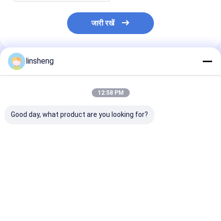
जारी रखें
linsheng
अनुशंसित उत्पाद
12:58 PM
Good day, what product are you looking for?
औद्योगिक स्वचालन के लिए
कॉम्पैक्ट 24V DC औद्योगिक
सटीक गति नियंत्रण 
कस्टम इलेक्ट्रिक लीनियर
इलेक्ट्रिक रैखिक एक्ट्यूएटर
कॉम्पैक्ट इलेक्ट्रिक
एक्ट्यूएटर डीसी 24V स्ट्रोक
6000N लोड बल वाटरप्रूफ
एक्चुएटर IP66 6
50mm-1000mm
IP69
2000N थ्रस्ट बल
सबसे अच्छी कीमत
सबसे अच्छी कीमत
सबसे अच्छी 