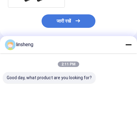
जारी रखें
linsheng
अनुशंसित उत्पाद
2:11 PM
Good day, what product are you looking for?
औद्योगिक स्वचालन के लिए
कॉम्पैक्ट 24V DC औद्योगिक
सटीक गति नियंत्रण 
कस्टम इलेक्ट्रिक लीनियर
इलेक्ट्रिक रैखिक एक्ट्यूएटर
कॉम्पैक्ट इलेक्ट्रिक
एक्ट्यूएटर डीसी 24V स्ट्रोक
6000N लोड बल वाटरप्रूफ
एक्चुएटर IP66 6
50mm-1000mm
IP69
2000N थ्रस्ट बल
सबसे अच्छी कीमत
सबसे अच्छी कीमत
सबसे अच्छी 