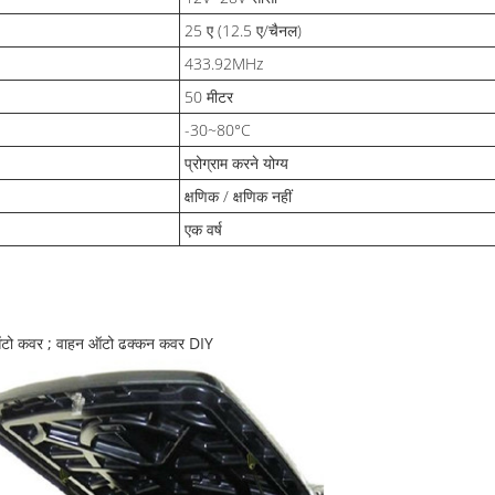
25 ए (12.5 ए/चैनल)
433.92MHz
50 मीटर
-30~80°C
प्रोग्राम करने योग्य
क्षणिक / क्षणिक नहीं
एक वर्ष
ब ऑटो कवर ; वाहन ऑटो ढक्कन कवर DIY