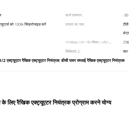
ज
कार्य तापमान:
-30
ट्यूएटर्स को 100% सिंक्रोनाइज़ करें
उत्पाद का नाम:
टीवी
कंट्
<i>Max.</i> <b>मैक्स।</b>
25ए
<i>Current</i> <b>मौजूदा</b>:
विशेषताएं 2:
चार 
1/2 एक्ट्यूएटर रैखिक एक्ट्यूएटर नियंत्रक
डीसी पावर सप्लाई रैखिक एक्ट्यूएटर नियंत्रक
,
 लिए रैखिक एक्ट्यूएटर नियंत्रक प्रोग्राम करने योग्य