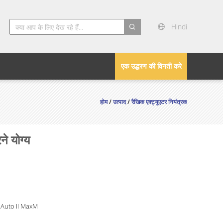
Hindi
search
एक उद्धरण की विनती करे
होम
/
उत्पाद
/
रैखिक एक्ट्यूएटर नियंत्रक
े योग्य
 Auto II MaxM