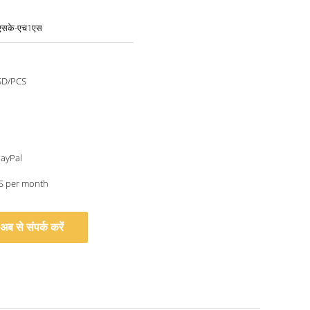
सके-एच1एस
SD/PCS
PayPal
S per month
अब से संपर्क करें