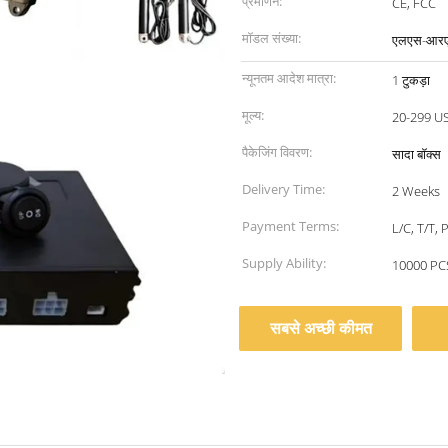
प्रमाणन:
CE, FCC
मॉडल संख्या:
एलएस-आरए
न्यूनतम आदेश मात्रा:
1 टुकड़ा
मूल्य:
20-299 U
पैकेजिंग विवरण:
सादा बॉक्स
Delivery Time:
2 Weeks
Payment Terms:
L/C, T/T, 
Supply Ability:
10000 PC
सबसे अच्छी कीमत