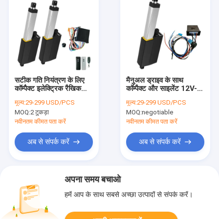
सटीक गति नियंत्रण के लिए
मैनुअल ड्राइव के साथ
कॉम्पैक्ट इलेक्ट्रिक रैखिक
कॉम्पैक्ट और साइलेंट 12V-
एक्चुएटर IP66 6mm/s
24V DC 6000N
मूल्य:
29-299 USD/PCS
मूल्य:
29-299 USD/PCS
2000N थ्रस्ट बल
वाटरप्रूफ इलेक्ट्रिक लाइनर
MOQ:
2 टुकड़ा
MOQ:
negotiable
एक्ट्यूएटर
नवीनतम कीमत पता करें
नवीनतम कीमत पता करें
अब से संपर्क करें
अब से संपर्क करें
अपना समय बचाओ
हमें आप के साथ सबसे अच्छा उत्पादों से संपर्क करें।