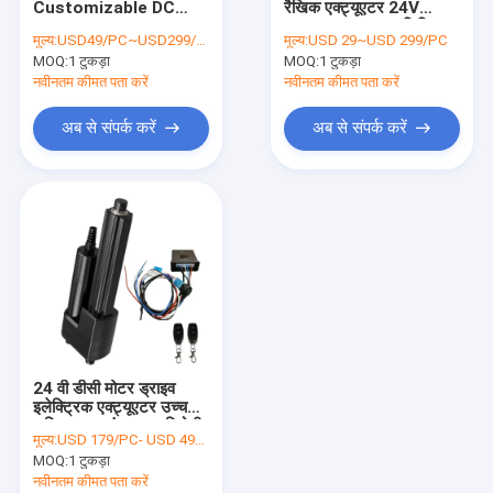
Customizable DC
रैखिक एक्ट्यूएटर 24V
ट्यूबलर लीनियर एक्चुएटर्स
Actuator IP66
6000N बल IP43 लिमिट
मूल्य:
USD49/PC~USD299/PC
मूल्य:
USD 29~USD 299/PC
Outdoor 350kg Light
स्विच के साथ
MOQ:
ट्रक पार्किंग सेंसर
1 टुकड़ा
MOQ:
1 टुकड़ा
Industrial Use
नवीनतम कीमत पता करें
नवीनतम कीमत पता करें
ट्रक रियर व्यू कैमरा सिस्टम
अब से संपर्क करें
अब से संपर्क करें
पावर विंडो मोटर किट
सेंट्रल लॉकिंग एक्चुएटर्स
वाहन सुरक्षा अलार्म सिस्टम
24 वी डीसी मोटर ड्राइव
इलेक्ट्रिक एक्ट्यूएटर उच्च
शक्ति 8kN संक्षारण प्रतिरोधी
मूल्य:
USD 179/PC- USD 499/PC
w/ मैनुअल ड्राइव
MOQ:
1 टुकड़ा
नवीनतम कीमत पता करें