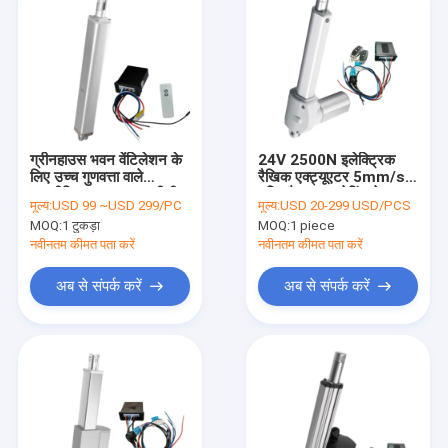
ग्रीनहाउस भवन वेंटिलेशन के
24V 2500N इलेक्ट्रिक
लिए उच्च गुणवत्ता वाले
रैखिक एक्ट्यूएटर 5mm/s
एल्यूमीनियम एक्ट्यूएटर डीसी
गति और IP66 रेटिंग के साथ
मूल्य:
USD 99 ~USD 299/PC
मूल्य:
USD 20-299 USD/PCS
24V 3000N IP66
MOQ:
1 टुकड़ा
MOQ:
1 piece
नवीनतम कीमत पता करें
नवीनतम कीमत पता करें
अब से संपर्क करें
अब से संपर्क करें
घर
उत्पादों
हमारे बारे में