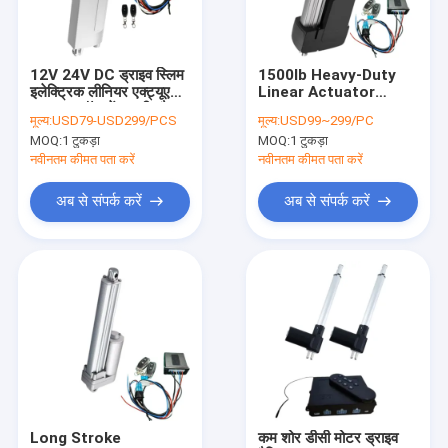
कारखाना भ्रमण
गुणवत्ता नियंत्रण
12V 24V DC ड्राइव स्लिम
1500lb Heavy-Duty
इलेक्ट्रिक लीनियर एक्ट्यूएटर
Linear Actuator
संपर्क करें
1500N हॉल सेंसर फीडबैक
24VDC Drive IP69K
मूल्य:
USD79-USD299/PCS
मूल्य:
USD99~299/PC
IP66
Rugged Industrial
MOQ:
1 टुकड़ा
MOQ:
1 टुकड़ा
Electric Cylinder
समाचार
नवीनतम कीमत पता करें
नवीनतम कीमत पता करें
एक उद्धरण की विनती करे
अब से संपर्क करें
अब से संपर्क करें
रैखिक एक्ट्यूएटर नियंत्रक
इलेक्ट्रिक लीनियर एक्चुएटर्स
हैवी ड्यूटी लीनियर एक्चुएटर्स
लिफ्टिंग कॉलम एक्ट्यूएटर
Long Stroke
कम शोर डीसी मोटर ड्राइव