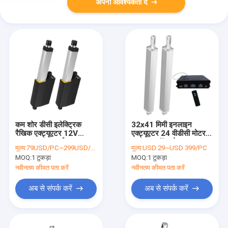
अपनी आवश्यकता दें
कम शोर डीसी इलेक्ट्रिक
32x41 मिमी इनलाइन
रैखिक एक्ट्यूएटर 12V
एक्ट्यूएटर 24 वीडीसी मोटर
6000N घर कार्यालय
500 एन हॉल इफेक्ट
मूल्य:
79USD/PC~299USD/PC
मूल्य:
USD 29~USD 399/PC
स्वचालन के लिए धक्का
सिंक्रनाइजेशन कंट्रोल
MOQ:
1 टुकड़ा
MOQ:
1 टुकड़ा
सिस्टम
नवीनतम कीमत पता करें
नवीनतम कीमत पता करें
अब से संपर्क करें
अब से संपर्क करें